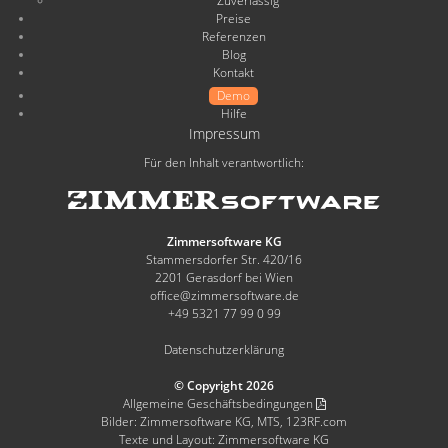
Zuverlässig
Ettlingen
Preise
Referenzen
Blog
„Es gibt wohl keine andere
Thorsten Sehmisch,
Kontakt
Hotelsoftware zu einem besseren
Landhaushotel Hof
Demo
Wasserkuppe
Preis-Leistungs-Verhältnis auf dem
Hilfe
Impressum
Markt!“
Für den Inhalt verantwortlich:
Daniela Andrä,
„Zimmersoftware spart mehr
Apartments Willibald
Steuern, als sie kostet.“
Zimmersoftware KG
„Die Handhabung ist einfach, und
Viktoria Grafeneder,
Stammersdorfer Str. 420/16
die Aufbereitung des Programms ist
Golfclub Adamstal
2201 Gerasdorf bei Wien
office@zimmersoftware.de
hervorragend.“
+49 5321 77 99 0 99
„Einfach, klar und intuitiv – genau
Peter Müller,
Datenschutzerklärung
so sollte gute Software sein.“
Falkenmühle
© Copyright 2026
Peter Raisch,
Allgemeine Geschäftsbedingungen
„Logisch, sicher, preiswert!“
Hotel Raisch
Bilder: Zimmersoftware KG, MTS, 123RF.com
Texte und Layout: Zimmersoftware KG