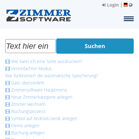
Login
|
Suchen
Wie kann ich eine Seite ausdrucken?
Vereinfachter Modus
Wie funktioniert die automatische Speicherung?
Gast übersiedeln
Zimmersoftware Hauptmenü
Neue Zimmerkategorie anlegen
Zimmer wechseln
Buchungsprozess
Symbol auf Android-Gerät anlegen
Demo anlegen
Buchung anlegen