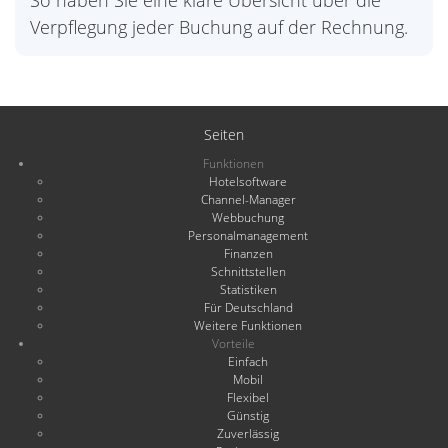
So haben Sie eine klare Übersicht über die
Verpflegung jeder Buchung auf der Rechnung.
Seiten
Funktionen
Hotelsoftware
Channel-Manager
Webbuchung
Personalmanagement
Finanzen
Schnittstellen
Statistiken
Für Deutschland
Weitere Funktionen
Vorteile
Einfach
Mobil
Flexibel
Günstig
Zuverlässig