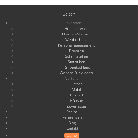
Seiten
Funktionen
Hotelsoftware
Channel-Manager
Webbuchung
Personalmanagement
Finanzen
Schnittstellen
Statistiken
Für Deutschland
Weitere Funktionen
Vorteile
Einfach
Mobil
Flexibel
Günstig
Zuverlässig
Preise
Referenzen
Blog
Kontakt
Demo