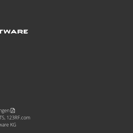
ungen
MTS, 123RF.com
tware KG