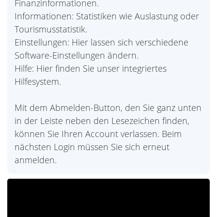
Finanzinformationen.
Informationen: Statistiken wie Auslastung oder
Tourismusstatistik.
Einstellungen: Hier lassen sich verschiedene
Software-Einstellungen ändern.
Hilfe: Hier finden Sie unser integriertes
Hilfesystem.
Mit dem Abmelden-Button, den Sie ganz unten
in der Leiste neben den Lesezeichen finden,
können Sie Ihren Account verlassen. Beim
nächsten Login müssen Sie sich erneut
anmelden.