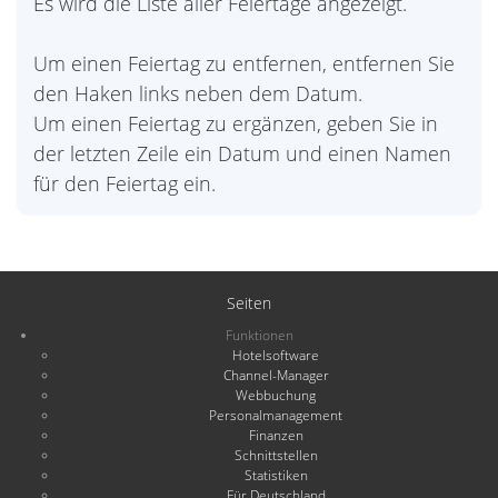
Es wird die Liste aller Feiertage angezeigt.
Um einen Feiertag zu entfernen, entfernen Sie
den Haken links neben dem Datum.
Um einen Feiertag zu ergänzen, geben Sie in
der letzten Zeile ein Datum und einen Namen
für den Feiertag ein.
Seiten
Funktionen
Hotelsoftware
Channel-Manager
Webbuchung
Personalmanagement
Finanzen
Schnittstellen
Statistiken
Für Deutschland