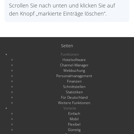
Scrollen Sie nach unten und klicken Sie auf
den Knopf „markierte Einträge löschen“.
Seiten
Funktionen
Hotelsoftware
Channel-Manager
Webbuchung
Personalmanagement
Finanzen
Schnittstellen
Statistiken
Für Deutschland
Weitere Funktionen
Vorteile
Einfach
Mobil
Flexibel
Günstig