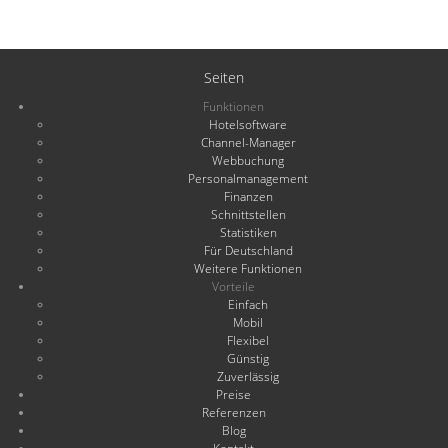
Seiten
Funktionen
Hotelsoftware
Channel-Manager
Webbuchung
Personalmanagement
Finanzen
Schnittstellen
Statistiken
Für Deutschland
Weitere Funktionen
Vorteile
Einfach
Mobil
Flexibel
Günstig
Zuverlässig
Preise
Referenzen
Blog