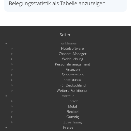
Belegungsstatistik als Tabelle anzuzeigen.
Seiten
Funktionen
Hotelsoftware
Channel-Manager
Webbuchung
Personalmanagement
Finanzen
Schnittstellen
Statistiken
Für Deutschland
Weitere Funktionen
Vorteile
Einfach
Mobil
Flexibel
Günstig
Zuverlässig
Preise