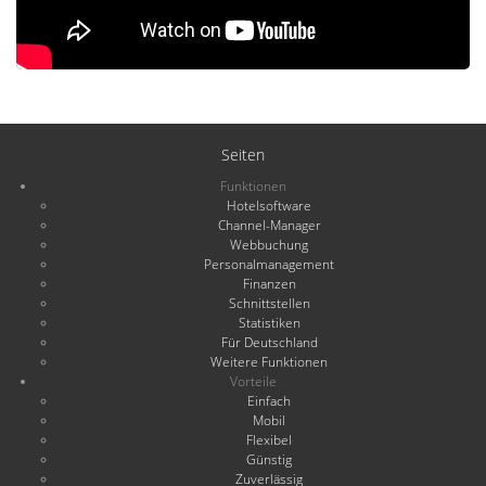
Seiten
Funktionen
Hotelsoftware
Channel-Manager
Webbuchung
Personalmanagement
Finanzen
Schnittstellen
Statistiken
Für Deutschland
Weitere Funktionen
Vorteile
Einfach
Mobil
Flexibel
Günstig
Zuverlässig