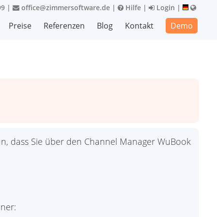
99
|
office@zimmersoftware.de
|
Hilfe
|
Login
|
Preise
Referenzen
Blog
Kontakt
Demo
p an, dass Sie über den Channel Manager WuBook
.
ner: