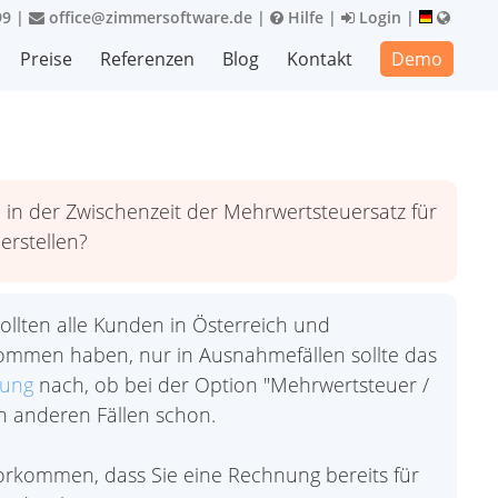
99
|
office@zimmersoftware.de
|
Hilfe
|
Login
|
Preise
Referenzen
Blog
Kontakt
Demo
l in der Zwischenzeit der Mehrwertsteuersatz für
erstellen?
sollten alle Kunden in Österreich und
kommen haben, nur in Ausnahmefällen sollte das
nung
nach, ob bei der Option "Mehrwertsteuer /
llen anderen Fällen schon.
rkommen, dass Sie eine Rechnung bereits für