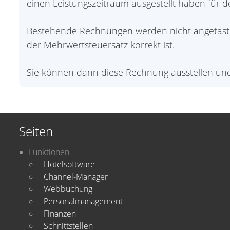
einen Leistungszeitraum ausgestellt haben für d
Bestehende Rechnungen werden nicht angetastet
der Mehrwertsteuersatz korrekt ist.
Sie können dann diese Rechnung ausstellen un
Seiten
Funktionen
Hotelsoftware
Channel-Manager
Webbuchung
Personalmanagement
Finanzen
Schnittstellen