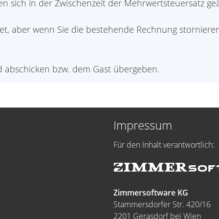
en sich in der Zwischenzeit der Mehrwertsteuersatz ge
, aber wenn Sie die bestehende Rechnung stornieren,
d abschicken bzw. dem Gast übergeben.
Impressum
Für den Inhalt verantwortlich:
Zimmersoftware KG
Stammersdorfer Str. 420/16
2201 Gerasdorf bei Wien