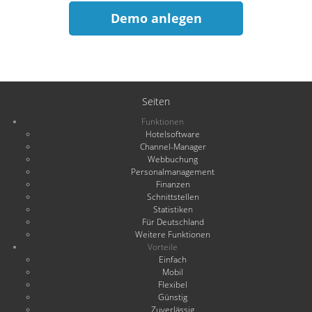
Demo anlegen
Seiten
Funktionen
Hotelsoftware
Channel-Manager
Webbuchung
Personalmanagement
Finanzen
Schnittstellen
Statistiken
Für Deutschland
Weitere Funktionen
Vorteile
Einfach
Mobil
Flexibel
Günstig
Zuverlässig