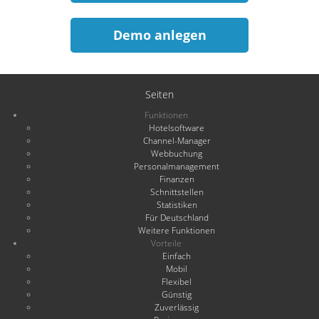
Demo anlegen
Seiten
Funktionen
Hotelsoftware
Channel-Manager
Webbuchung
Personalmanagement
Finanzen
Schnittstellen
Statistiken
Für Deutschland
Weitere Funktionen
Vorteile
Einfach
Mobil
Flexibel
Günstig
Zuverlässig