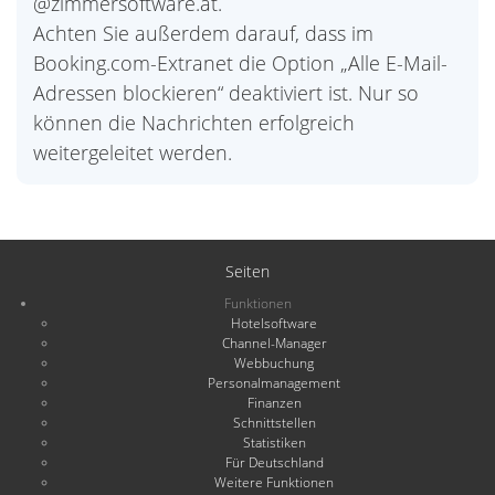
@zimmersoftware.at.
Achten Sie außerdem darauf, dass im
Booking.com-Extranet die Option „Alle E-Mail-
Adressen blockieren“ deaktiviert ist. Nur so
können die Nachrichten erfolgreich
weitergeleitet werden.
Seiten
Funktionen
Hotelsoftware
Channel-Manager
Webbuchung
Personalmanagement
Finanzen
Schnittstellen
Statistiken
Für Deutschland
Weitere Funktionen