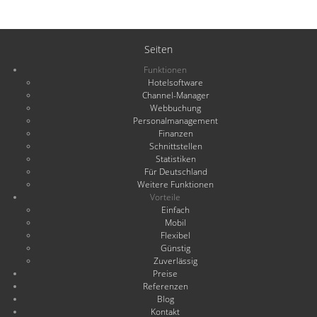
Seiten
Funktionen
Hotelsoftware
Channel-Manager
Webbuchung
Personalmanagement
Finanzen
Schnittstellen
Statistiken
Für Deutschland
Weitere Funktionen
Vorteile
Einfach
Mobil
Flexibel
Günstig
Zuverlässig
Preise
Referenzen
Blog
Kontakt