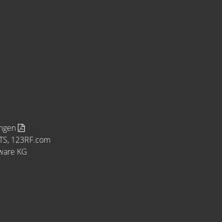
ungen
MTS, 123RF.com
tware KG