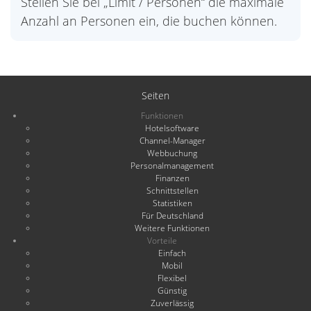
Stellen Sie bei „Limit / Personen“ die maximale
Anzahl an Personen ein, die buchen können.
Seiten
Funktionen
Hotelsoftware
Channel-Manager
Webbuchung
Personalmanagement
Finanzen
Schnittstellen
Statistiken
Für Deutschland
Weitere Funktionen
Vorteile
Einfach
Mobil
Flexibel
Günstig
Zuverlässig