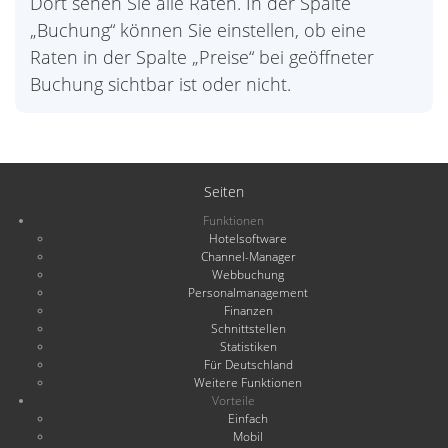
Dort sehen Sie alle Raten. In der Spalte
„Buchung“ können Sie einstellen, ob eine
Raten in der Spalte „Preise“ bei geöffneter
Buchung sichtbar ist oder nicht.
Seiten
Funktionen
Hotelsoftware
Channel-Manager
Webbuchung
Personalmanagement
Finanzen
Schnittstellen
Statistiken
Für Deutschland
Weitere Funktionen
Vorteile
Einfach
Mobil