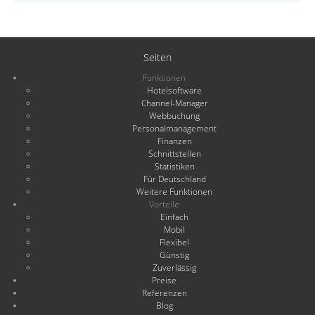
Seiten
Funktionen
Hotelsoftware
Channel-Manager
Webbuchung
Personalmanagement
Finanzen
Schnittstellen
Statistiken
Für Deutschland
Weitere Funktionen
Vorteile
Einfach
Mobil
Flexibel
Günstig
Zuverlässig
Preise
Referenzen
Blog