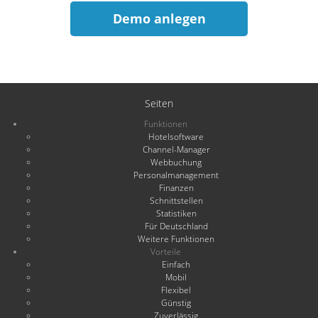
Demo anlegen
Seiten
Funktionen
Hotelsoftware
Channel-Manager
Webbuchung
Personalmanagement
Finanzen
Schnittstellen
Statistiken
Für Deutschland
Weitere Funktionen
Vorteile
Einfach
Mobil
Flexibel
Günstig
Zuverlässig