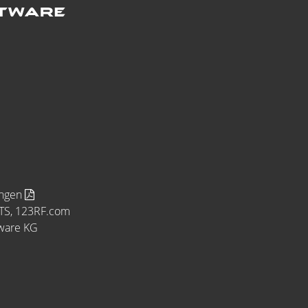
ungen
MTS, 123RF.com
tware KG