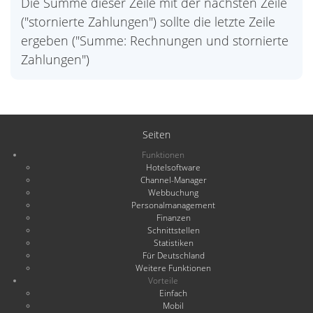
Die Summe dieser Zeile mit der nächsten Zeile
("stornierte Zahlungen") sollte die letzte Zeile
ergeben ("Summe: Rechnungen und stornierte
Zahlungen")
Seiten
Funktionen
Hotelsoftware
Channel-Manager
Webbuchung
Personalmanagement
Finanzen
Schnittstellen
Statistiken
Für Deutschland
Weitere Funktionen
Vorteile
Einfach
Mobil