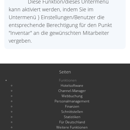
Diese Funktion/dieses Untermenü
kann aktiviert werden, indem Sie im
Untermenü } Einstellungen/Benutzer die
entsprechende Berechtigung für den Punkt
"Inventar" an die gewünschten Mitarbeiter
vergeben.
Seiten
Funktionen
Hotelsoftware
Channel-Manager
Webbuchung
Personalmanagement
Finanzen
Schnittstellen
Statistiken
Für Deutschland
Weitere Funktionen