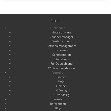
Seiten
Funktionen
Hotelsoftware
Channel-Manager
Webbuchung
Personalmanagement
Finanzen
Schnittstellen
Statistiken
Für Deutschland
Weitere Funktionen
Vorteile
Einfach
Mobil
Flexibel
Günstig
Zuverlässig
Preise
Referenzen
Blog