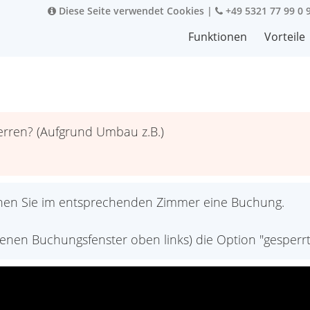
Diese Seite verwendet Cookies
|
+49 5321 77 99 0 
Funktionen
Vorteile
erren? (Aufgrund Umbau z.B.)
en Sie im entsprechenden Zimmer eine Buchung.
enen Buchungsfenster oben links) die Option "gesperrt