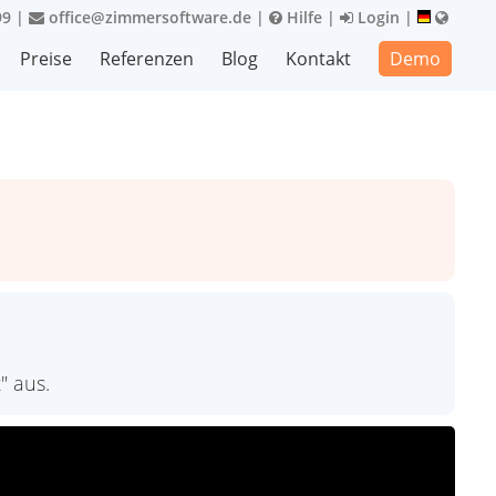
99
|
office@zimmersoftware.de
|
Hilfe
|
Login
|
Preise
Referenzen
Blog
Kontakt
Demo
" aus.