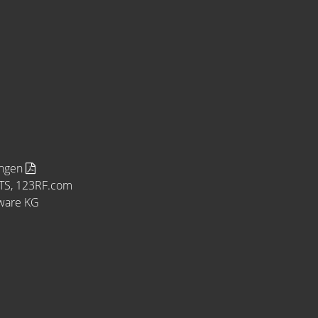
ungen
MTS, 123RF.com
tware KG