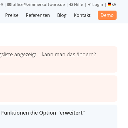
99
|
office@zimmersoftware.de
|
Hilfe
|
Login
|
Preise
Referenzen
Blog
Kontakt
Demo
gsliste angezeigt – kann man das ändern?
 Funktionen die Option "erweitert"