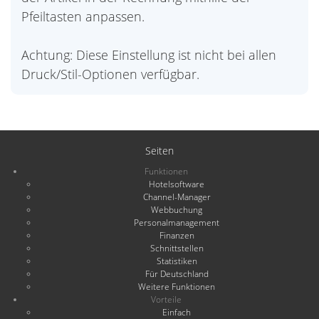
Pfeiltasten anpassen.
Achtung: Diese Einstellung ist nicht bei allen
Druck/Stil-Optionen verfügbar.
Seiten
Funktionen
Hotelsoftware
Channel-Manager
Webbuchung
Personalmanagement
Finanzen
Schnittstellen
Statistiken
Für Deutschland
Weitere Funktionen
Vorteile
Einfach