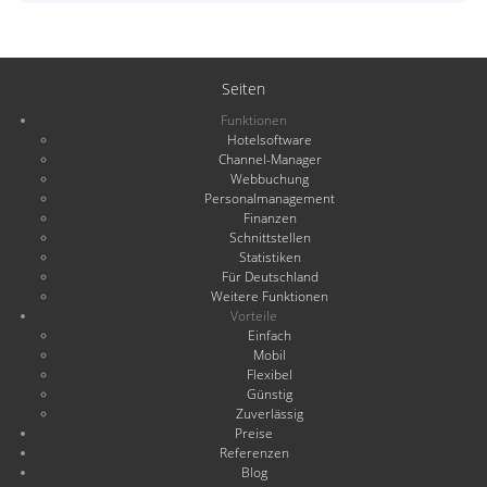
Seiten
Funktionen
Hotelsoftware
Channel-Manager
Webbuchung
Personalmanagement
Finanzen
Schnittstellen
Statistiken
Für Deutschland
Weitere Funktionen
Vorteile
Einfach
Mobil
Flexibel
Günstig
Zuverlässig
Preise
Referenzen
Blog