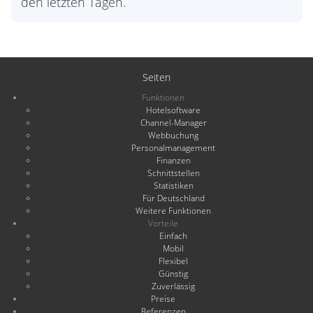
den letzten Tagen.
Seiten
Funktionen
Hotelsoftware
Channel-Manager
Webbuchung
Personalmanagement
Finanzen
Schnittstellen
Statistiken
Für Deutschland
Weitere Funktionen
Vorteile
Einfach
Mobil
Flexibel
Günstig
Zuverlässig
Preise
Referenzen