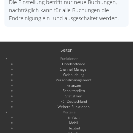
Die Einstellung betrifft nur neue Buchungen,
nachträglich kann für alle Buchungen die
Endreinigung ein- und ausgeschaltet werden.
Seiten
Funktionen
Hotelsoftware
Channel-Manager
Webbuchung
Personalmanagement
Finanzen
Schnittstellen
Statistiken
Für Deutschland
Weitere Funktionen
Vorteile
Einfach
Mobil
Flexibel