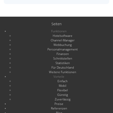
Seiten
Funktionen
Hotelsoftware
Channel-Manager
Webbuchung
Personalmanagement
Finanzen
Schnittstellen
Statistiken
Für Deutschland
Weitere Funktionen
Vorteile
Einfach
Mobil
Flexibel
Günstig
Zuverlässig
Preise
Referenzen
Blog