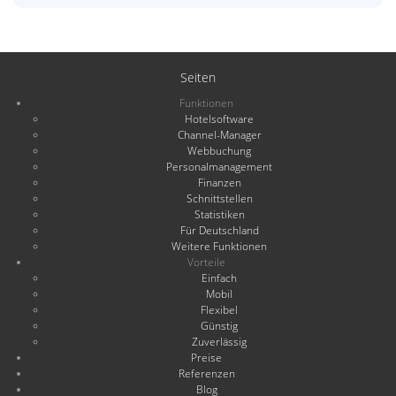
Seiten
Funktionen
Hotelsoftware
Channel-Manager
Webbuchung
Personalmanagement
Finanzen
Schnittstellen
Statistiken
Für Deutschland
Weitere Funktionen
Vorteile
Einfach
Mobil
Flexibel
Günstig
Zuverlässig
Preise
Referenzen
Blog