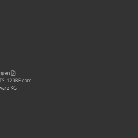
ungen
MTS, 123RF.com
tware KG