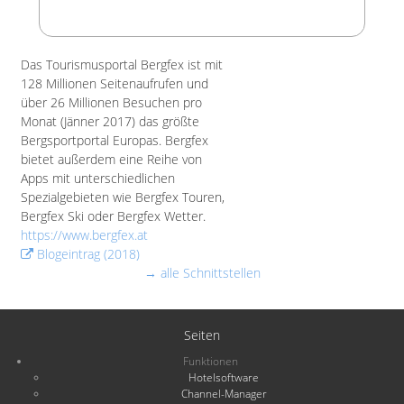
Das Tourismusportal Bergfex ist mit
128 Millionen Seitenaufrufen und
über 26 Millionen Besuchen pro
Monat (Jänner 2017) das größte
Bergsportportal Europas. Bergfex
bietet außerdem eine Reihe von
Apps mit unterschiedlichen
Spezialgebieten wie Bergfex Touren,
Bergfex Ski oder Bergfex Wetter.
https://www.bergfex.at
Blogeintrag (2018)
→ alle Schnittstellen
Seiten
Funktionen
Hotelsoftware
Channel-Manager