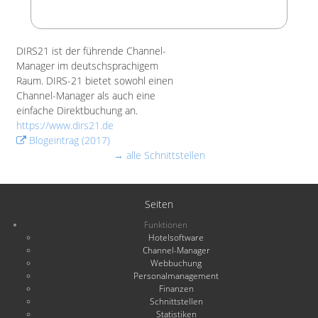
DIRS21 ist der führende Channel-
Manager im deutschsprachigem
Raum. DIRS-21 bietet sowohl einen
Channel-Manager als auch eine
einfache Direktbuchung an.
https://www.dirs21.de
Blogeintrag (2017)
→ alle Schnittstellen
Seiten
Funktionen
Hotelsoftware
Channel-Manager
Webbuchung
Personalmanagement
Finanzen
Schnittstellen
Statistiken