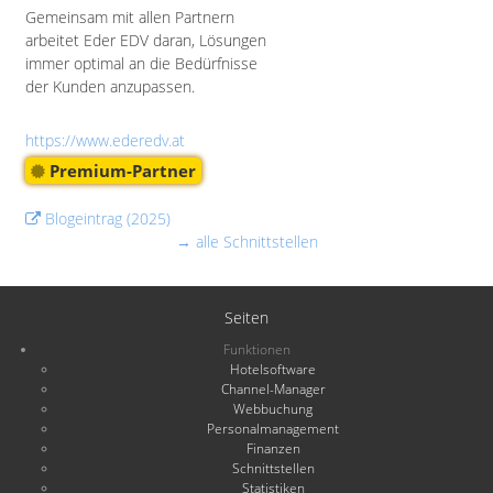
Gemeinsam mit allen Partnern
arbeitet Eder EDV daran, Lösungen
immer optimal an die Bedürfnisse
der Kunden anzupassen.
https://www.ederedv.at
Premium-Partner
Blogeintrag (2025)
→ alle Schnittstellen
Seiten
Funktionen
Hotelsoftware
Channel-Manager
Webbuchung
Personalmanagement
Finanzen
Schnittstellen
Statistiken