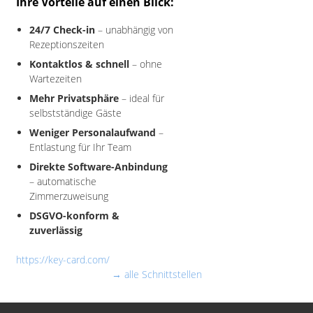
Ihre Vorteile auf einen Blick:
24/7 Check-in
– unabhängig von
Rezeptionszeiten
Kontaktlos & schnell
– ohne
Wartezeiten
Mehr Privatsphäre
– ideal für
selbstständige Gäste
Weniger Personalaufwand
–
Entlastung für Ihr Team
Direkte Software-Anbindung
– automatische
Zimmerzuweisung
DSGVO-konform &
zuverlässig
https://key-card.com/
→ alle Schnittstellen