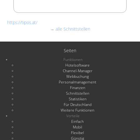
https://tipos.at/
→ alle Schnittstellen
Seiten
Funktionen
Hotelsoftware
Channel-Manager
Webbuchung
Personalmanagement
Finanzen
Schnittstellen
Statistiken
Für Deutschland
Weitere Funktionen
Vorteile
Einfach
Mobil
Flexibel
Günstig