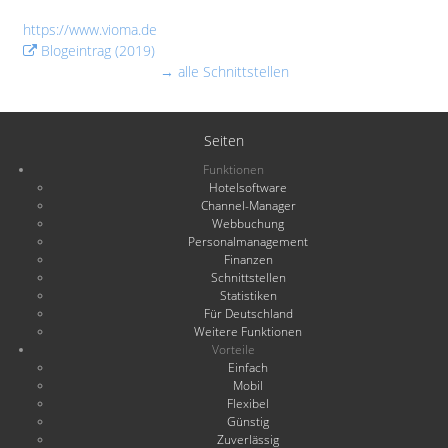
https://www.vioma.de
Blogeintrag (2019)
→ alle Schnittstellen
Seiten
Funktionen
Hotelsoftware
Channel-Manager
Webbuchung
Personalmanagement
Finanzen
Schnittstellen
Statistiken
Für Deutschland
Weitere Funktionen
Vorteile
Einfach
Mobil
Flexibel
Günstig
Zuverlässig