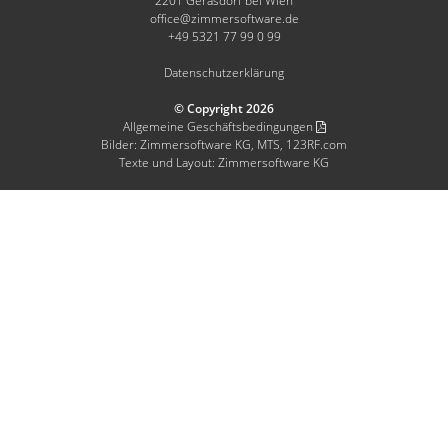
2201 Gerasdorf bei Wien
office@zimmersoftware.de
+49 5321 77 99 0 99
Datenschutzerklärung
© Copyright 2026
Allgemeine Geschäftsbedingungen
Bilder: Zimmersoftware KG, MTS, 123RF.com
Texte und Layout: Zimmersoftware KG