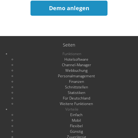
Demo anlegen
Seiten
Funktionen
Hotelsoftware
Channel-Manager
Webbuchung
Personalmanagement
Finanzen
Schnittstellen
Statistiken
Für Deutschland
Weitere Funktionen
Vorteile
Einfach
Mobil
Flexibel
Günstig
Zuverlässig