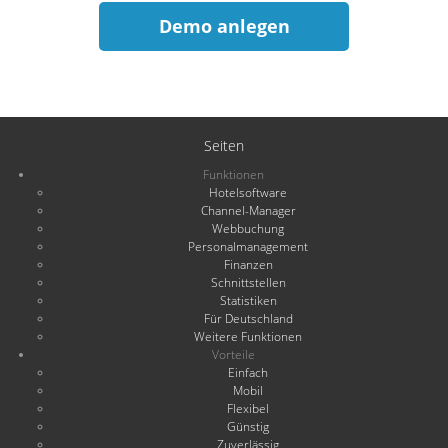
Demo anlegen
Seiten
Funktionen
Hotelsoftware
Channel-Manager
Webbuchung
Personalmanagement
Finanzen
Schnittstellen
Statistiken
Für Deutschland
Weitere Funktionen
Vorteile
Einfach
Mobil
Flexibel
Günstig
Zuverlässig