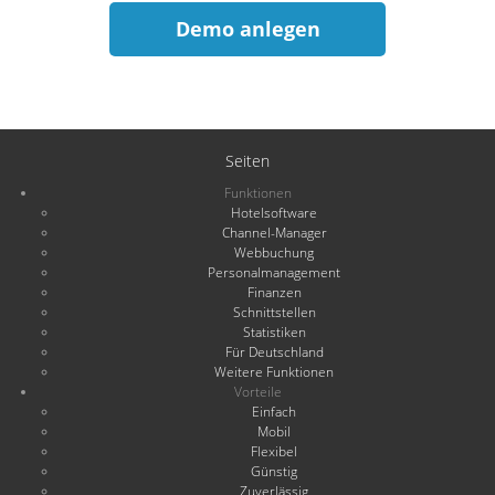
Demo anlegen
Seiten
Funktionen
Hotelsoftware
Channel-Manager
Webbuchung
Personalmanagement
Finanzen
Schnittstellen
Statistiken
Für Deutschland
Weitere Funktionen
Vorteile
Einfach
Mobil
Flexibel
Günstig
Zuverlässig