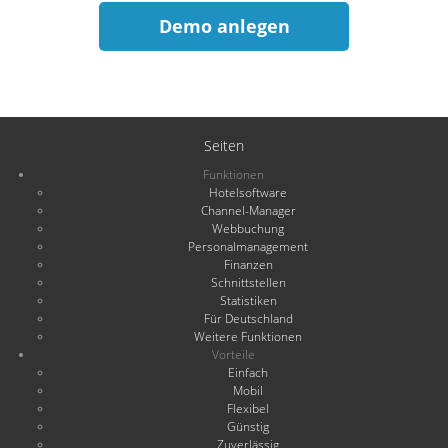
Demo anlegen
Seiten
Funktionen
Hotelsoftware
Channel-Manager
Webbuchung
Personalmanagement
Finanzen
Schnittstellen
Statistiken
Für Deutschland
Weitere Funktionen
Vorteile
Einfach
Mobil
Flexibel
Günstig
Zuverlässig