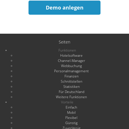
Demo anlegen
Seiten
Funktionen
Hotelsoftware
Channel-Manager
Webbuchung
Personalmanagement
Finanzen
Schnittstellen
Statistiken
Für Deutschland
Weitere Funktionen
Vorteile
Einfach
Mobil
Flexibel
Günstig
Zuverlässig