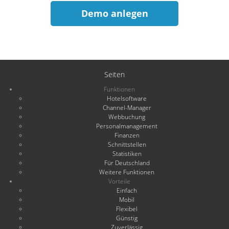
Demo anlegen
Seiten
Funktionen
Hotelsoftware
Channel-Manager
Webbuchung
Personalmanagement
Finanzen
Schnittstellen
Statistiken
Für Deutschland
Weitere Funktionen
Vorteile
Einfach
Mobil
Flexibel
Günstig
Zuverlässig