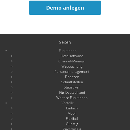
Demo anlegen
Seiten
Funktionen
Hotelsoftware
Channel-Manager
Webbuchung
Personalmanagement
Finanzen
Schnittstellen
Statistiken
Für Deutschland
Weitere Funktionen
Vorteile
Einfach
Mobil
Flexibel
Günstig
Zuverlässig