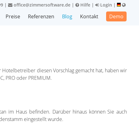
99
|
office@zimmersoftware.de
|
Hilfe
|
Login
|
Preise
Referenzen
Blog
Kontakt
Demo
 Hotelbetreiber diesen Vorschlag gemacht hat, haben wir
ASIC, PRO oder PREMIUM.
tan im Haus befinden. Darüber hinaus können Sie auch
Kundenstamm eingestellt wurde.