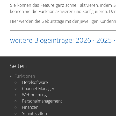
Sie können das Feature ganz schnell aktivieren, indem
können Sie die Funktion aktivieren und konfigurieren. De
Hier werden die Geburtstage mit der jeweiligen Kunden
weitere Blogeinträge:
2026
·
2025
Seiten
Funktionen
Hotelsoftware
Channel-Manager
Webbuchung
Personalmanagement
Finanzen
Schnittstellen