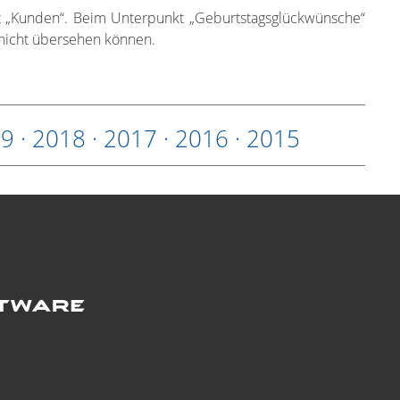
kt „Kunden“. Beim Unterpunkt „Geburtstagsglückwünsche“
n nicht übersehen können.
19
·
2018
·
2017
·
2016
·
2015