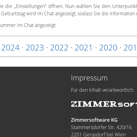
 Sie die „Einstellungen“ öffnen. Nun wählen Sie den Unterpun
r Geburtstag wird im Chat angezeigt, sodass Sie die Informatio
nummer im Chat angezeigt:
·
2024
·
2023
·
2022
·
2021
·
2020
·
20
Impressum
Für den Inhalt verantwortlich:
Zimmersoftware KG
Stammersdorfer Str. 420/16
2201 Gerasdorf bei Wien